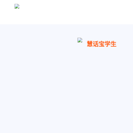
慧话宝学生