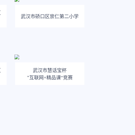
区
武汉市硚口区崇仁第二小学
区
武汉市慧话宝杯
”互联网+精品课“竞赛