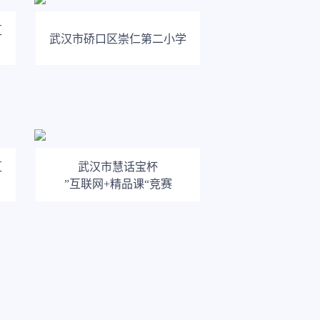
区
武汉市硚口区崇仁第二小学
区
武汉市慧话宝杯
”互联网+精品课“竞赛